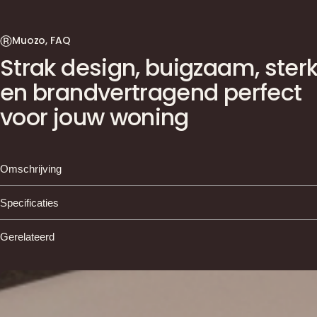
Muozo, FAQ
Strak design, buigzaam, ster
en brandvertragend perfect
voor jouw woning
Omschrijving
MUOZO Panels – Moderne wandbekleding voor elk
Specificaties
interieur
Gerelateerd