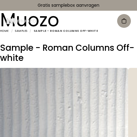
Gratis samplebox aanvragen
Muozo
HOME
/
SAMPLES
/
SAMPLE - ROMAN COLUMNS OFF-WHITE
Sample - Roman Columns Off-
white