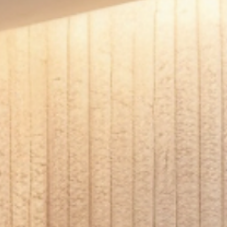
Lijmen:
Plaatsen:
Afwerken:
Onderhoud
Toepassingen;
Woonkamers