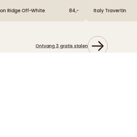
on Ridge Off-White
84,-
Italy Travertin
Ontvang 3 gratis stalen
Flexibele steen om jouw
woning te moderniseren
Bij Muozo begrijpen we dat materialen het verschil maken