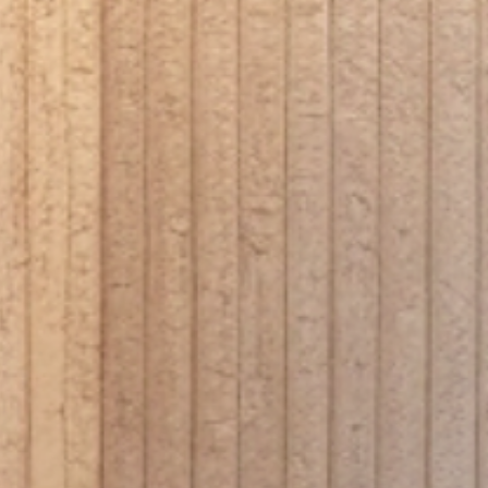
Badkamers (buiten de douchezone)
Keukens
Hal of entree
Commerciële ruimtes
Buitenruimtes onder afdak
Waarom kiezen voor MUOZO Panels?