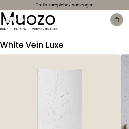
Gratis samplebox aanvragen
Muozo
HOME
/
PANELEN
/
WHITE VEIN LUXE
White Vein Luxe