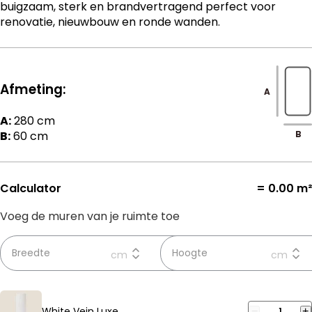
buigzaam, sterk en brandvertragend perfect voor
renovatie, nieuwbouw en ronde wanden.
Afmeting:
A
A:
280
cm
B:
60 cm
B
Calculator
=
0.00
m²
Voeg de muren van je ruimte toe
White Vein Luxe
−
1
+