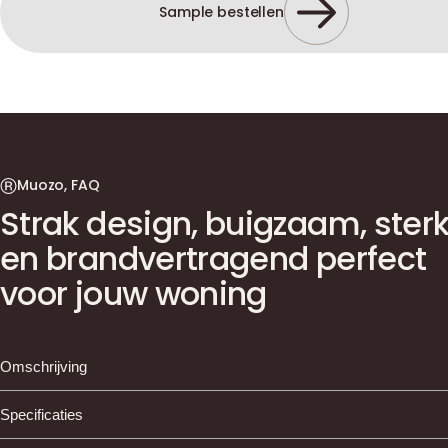
Sample bestellen
Muozo, FAQ
Strak design, buigzaam, ster
en brandvertragend perfect
voor jouw woning
Omschrijving
MUOZO Panels – Moderne wandbekleding voor elk
Specificaties
interieur