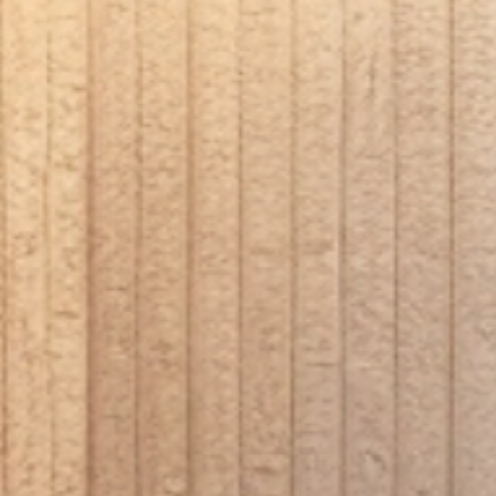
Toepassingen;
Woonkamers
Badkamers (buiten de douchezone)
Keukens
Hal of entree
Commerciële ruimtes
Buitenruimtes onder afdak
Waarom kiezen voor MUOZO Panels?