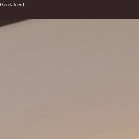
Gerelateerd
Belangrijkste kenmerken
Waterbestendig:
Brandvertragend
Onderhoudsvriendelijk:
Snel en eenvoudig te monteren:
Lichtgewicht en duurzaam:
Verkrijgbaar in diverse kleuren en structuren: