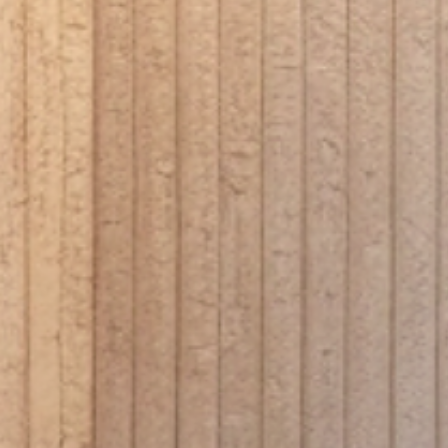
Hal of entree
Commerciële ruimtes
Buitenruimtes onder afdak
Waarom kiezen voor MUOZO Panels?