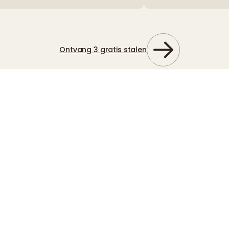
Ontvang 3 gratis stalen
Flexibele steen om jouw
woning te moderniseren
Bij Muozo begrijpen we dat materialen het verschil maken
in elke ruimte. Onze flexibele steenpanelen combineren
een hoogwaardige, natuurlijke uitstraling met ongekende