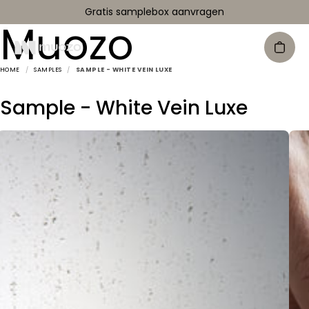
Gratis samplebox aanvragen
Muozo
HOME
/
SAMPLES
/
SAMPLE - WHITE VEIN LUXE
Sample - White Vein Luxe