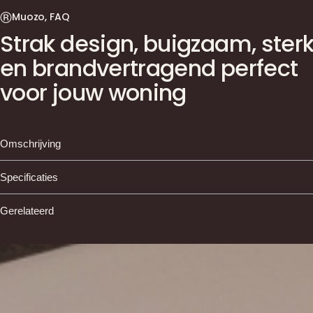
Muozo, FAQ
Strak design, buigzaam, ster
en brandvertragend perfect
voor jouw woning
Omschrijving
MUOZO Panels – Moderne wandbekleding voor elk
Specificaties
interieur
Gerelateerd
Belangrijkste kenmerken