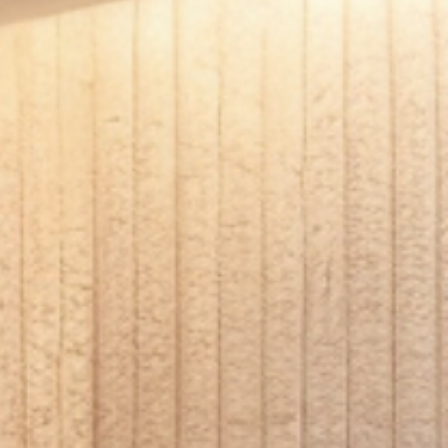
Lijmen:
Plaatsen:
Afwerken:
Onderhoud
Toepassingen;
Woonkamers
Badkamers (buiten de douchezone)
Keukens