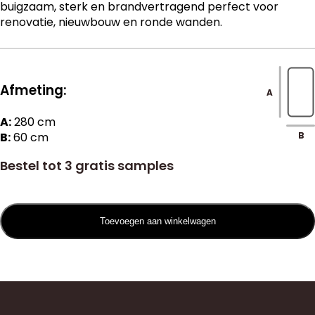
buigzaam, sterk en brandvertragend perfect voor
renovatie, nieuwbouw en ronde wanden.
Afmeting:
A
A:
280
cm
B:
60 cm
B
Bestel tot 3 gratis samples
Toevoegen aan winkelwagen